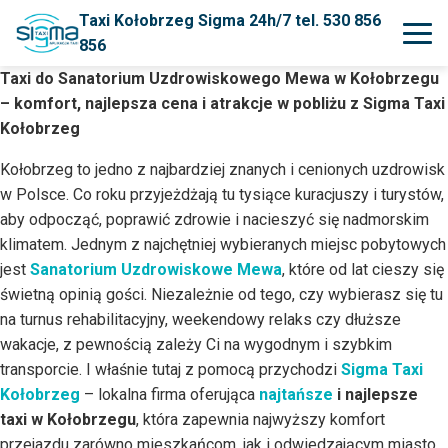
Taxi Kołobrzeg Sigma 24h/7 tel. 530 856
856
Taxi do Sanatorium Uzdrowiskowego Mewa w Kołobrzegu
– komfort, najlepsza cena i atrakcje w pobliżu z Sigma Taxi
Kołobrzeg
Kołobrzeg to jedno z najbardziej znanych i cenionych uzdrowisk
w Polsce. Co roku przyjeżdżają tu tysiące kuracjuszy i turystów,
aby odpocząć, poprawić zdrowie i nacieszyć się nadmorskim
klimatem. Jednym z najchętniej wybieranych miejsc pobytowych
jest
Sanatorium Uzdrowiskowe Mewa
, które od lat cieszy się
świetną opinią gości. Niezależnie od tego, czy wybierasz się tu
na turnus rehabilitacyjny, weekendowy relaks czy dłuższe
wakacje, z pewnością zależy Ci na wygodnym i szybkim
transporcie. I właśnie tutaj z pomocą przychodzi
Sigma Taxi
Kołobrzeg
– lokalna firma oferująca
najtańsze
i najlepsze
taxi w Kołobrzegu
, która zapewnia najwyższy komfort
przejazdu zarówno mieszkańcom, jak i odwiedzającym miasto.