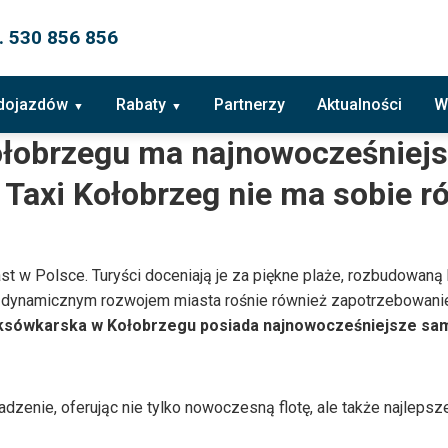
. 530 856 856
 dojazdów
Rabaty
Partnerzy
Aktualności
W
ołobrzegu ma najnowocześniejs
Taxi Kołobrzeg nie ma sobie 
st w Polsce. Turyści doceniają je za piękne plaże, rozbudowaną
z dynamicznym rozwojem miasta rośnie również zapotrzebowanie 
aksówkarska w Kołobrzegu posiada najnowocześniejsze sa
wadzenie, oferując nie tylko nowoczesną flotę, ale także najlep