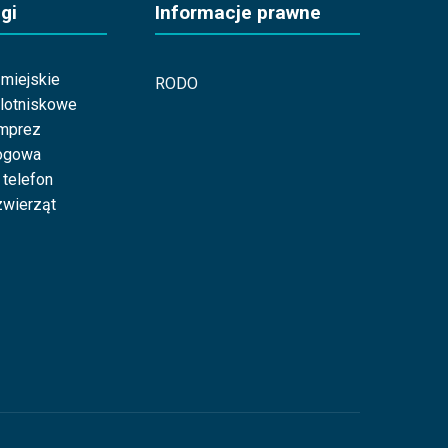
gi
Informacje prawne
miejskie
RODO
 lotniskowe
imprez
ogowa
 telefon
wierząt