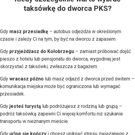
taksówkę do dworca PKS?
Gdy
masz przesiadkę
– autobus odjeżdża w określonym
czasie i zależy Ci na tym, by być na dworcu z zapasem.
Gdy
przyjeżdżasz do Kołobrzegu
– zamiast próbować dojść
pieszo z hotelu lub pensjonatu do dworca, wygodniej jest
skorzystać z taksówki, zwłaszcza z bagażem.
Gdy
wracasz późno
lub masz odjazd z dworca przed świtem –
komunikacja miejska może być ograniczona lub wymagać
przesiadek.
Gdy
jesteś turystą
lub podróżujesz z rodziną lub grupą –
podróż taksówką zapewni Ci więcej komfortu niż szukanie
transportu w nieznanym mieście.
Gdy
urlop się kończy
i chcesz uniknąć stresu związanego z