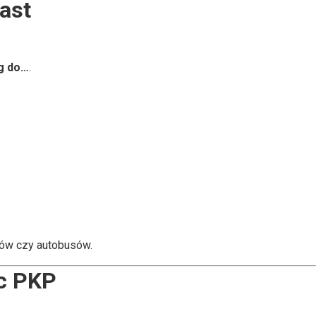
ast
g do…
.
gów czy autobusów.
ec PKP