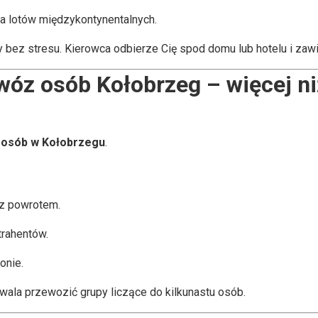
la lotów międzykontynentalnych.
ży bez stresu. Kierowca odbierze Cię spod domu lub hotelu i zaw
wóz osób Kołobrzeg – więcej niż
 osób w Kołobrzegu
.
i z powrotem.
trahentów.
onie.
wala przewozić grupy liczące do kilkunastu osób.