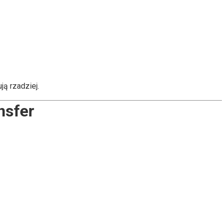
ą rzadziej.
nsfer