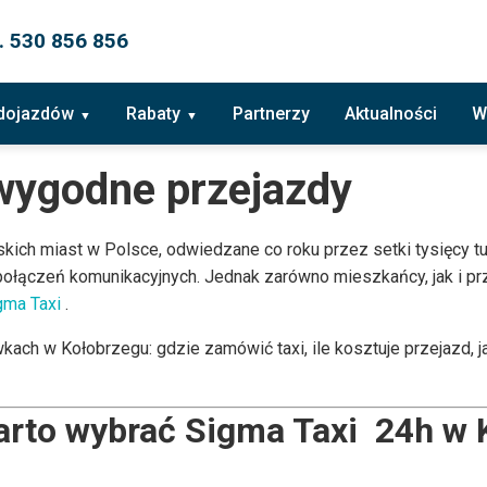
. 530 856 856
 dojazdów
Rabaty
Partnerzy
Aktualności
W
 wygodne przejazdy
kich miast w Polsce, odwiedzane co roku przez setki tysięcy tur
ch połączeń komunikacyjnych. Jednak zarówno mieszkańcy, jak i 
gma Taxi
.
h w Kołobrzegu: gdzie zamówić taxi, ile kosztuje przejazd, ja
arto wybrać Sigma Taxi 24h w 