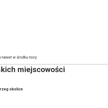
u nawet w środku nocy.
iskich miejscowości
brzeg okolice
.