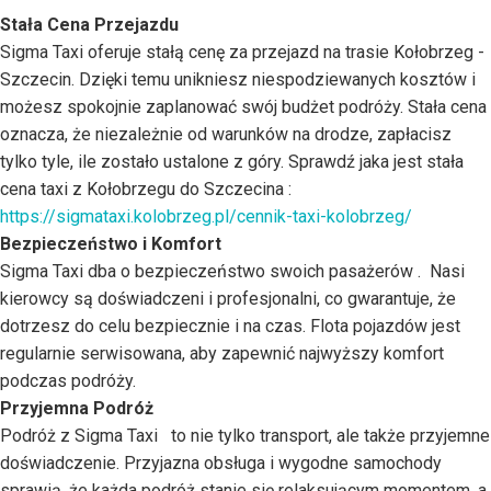
Stała Cena Przejazdu
Sigma Taxi oferuje stałą cenę za przejazd na trasie Kołobrzeg -
Szczecin. Dzięki temu unikniesz niespodziewanych kosztów i
możesz spokojnie zaplanować swój budżet podróży. Stała cena
oznacza, że niezależnie od warunków na drodze, zapłacisz
tylko tyle, ile zostało ustalone z góry. Sprawdź jaka jest stała
cena taxi z Kołobrzegu do Szczecina :
https://sigmataxi.kolobrzeg.pl/cennik-taxi-kolobrzeg/
Bezpieczeństwo i Komfort
Sigma Taxi dba o bezpieczeństwo swoich pasażerów . Nasi
kierowcy są doświadczeni i profesjonalni, co gwarantuje, że
dotrzesz do celu bezpiecznie i na czas. Flota pojazdów jest
regularnie serwisowana, aby zapewnić najwyższy komfort
podczas podróży.
Przyjemna Podróż
Podróż z Sigma Taxi to nie tylko transport, ale także przyjemne
doświadczenie. Przyjazna obsługa i wygodne samochody
sprawią, że każda podróż stanie się relaksującym momentem, a