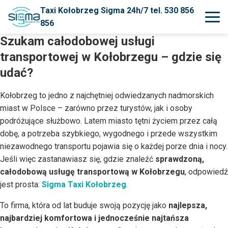
Taxi Kołobrzeg Sigma 24h/7 tel. 530 856
856
Szukam całodobowej usługi
transportowej w Kołobrzegu – gdzie się
udać?
Kołobrzeg to jedno z najchętniej odwiedzanych nadmorskich
miast w Polsce – zarówno przez turystów, jak i osoby
podróżujące służbowo. Latem miasto tętni życiem przez całą
dobę, a potrzeba szybkiego, wygodnego i przede wszystkim
niezawodnego transportu pojawia się o każdej porze dnia i nocy.
Jeśli więc zastanawiasz się, gdzie znaleźć
sprawdzoną,
całodobową usługę transportową w Kołobrzegu
, odpowiedź
jest prosta:
Sigma Taxi Kołobrzeg
.
To firma, która od lat buduje swoją pozycję jako
najlepsza,
najbardziej komfortowa i jednocześnie najtańsza