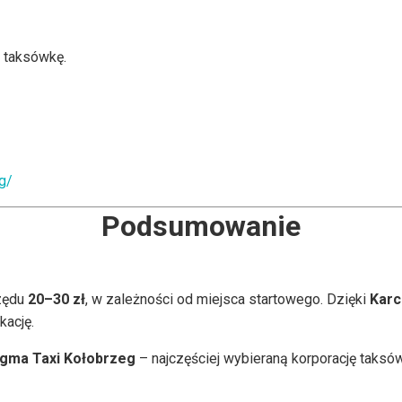
 taksówkę.
eg/
Podsumowanie
zędu
20–30 zł
, w zależności od miejsca startowego. Dzięki
Karc
kację.
igma Taxi Kołobrzeg
– najczęściej wybieraną korporację taks