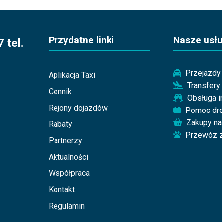
Przydatne linki
Nasze usłu
 tel.
Przejazdy 
Aplikacja Taxi
Transfery
Cennik
Obsługa 
Rejony dojazdów
Pomoc dr
Zakupy na
Rabaty
Przewóz z
Partnerzy
Aktualności
Współpraca
Kontakt
Regulamin