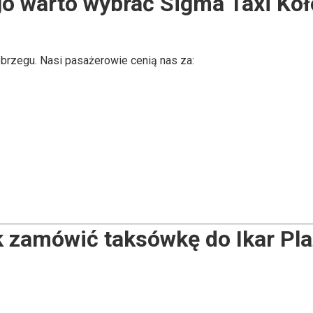
go warto wybrać
Sigma Taxi Ko
obrzegu. Nasi pasażerowie cenią nas za:
 zamówić taksówkę do Ikar Pl