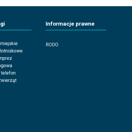
gi
Informacje prawne
miejskie
RODO
 lotniskowe
imprez
ogowa
 telefon
wierząt