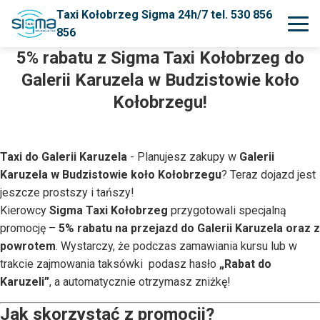
Taxi Kołobrzeg Sigma 24h/7 tel. 530 856
856
5% rabatu z Sigma Taxi Kołobrzeg do
Galerii Karuzela w Budzistowie koło
Kołobrzegu!
Taxi do Galerii Karuzela
- Planujesz zakupy w
Galerii
Karuzela w Budzistowie koło Kołobrzegu
? Teraz dojazd jest
jeszcze prostszy i tańszy!
Kierowcy
Sigma Taxi Kołobrzeg
przygotowali specjalną
promocję –
5% rabatu na przejazd do Galerii Karuzela oraz z
powrotem
. Wystarczy, że podczas zamawiania kursu lub w
trakcie zajmowania taksówki podasz hasło
„Rabat do
Karuzeli”
, a automatycznie otrzymasz zniżkę!
Jak skorzystać z promocji?