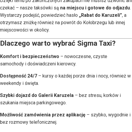
Dzięki temu po zakończonych zakupach nie musisz dzwonić ani
czekać – nasze taksówki są
na miejscu i gotowe do odjazdu
.
Wystarczy podejść, powiedzieć hasło
„Rabat do Karuzeli”
, a
otrzymasz zniżkę również na powrót do Kołobrzegu lub innej
miejscowości w okolicy.
Dlaczego warto wybrać Sigma Taxi?
Komfort i bezpieczeństwo
– nowoczesne, czyste
samochody i doświadczeni kierowcy.
Dostępność 24/7
– kursy o każdej porze dnia i nocy, również w
weekendy i święta.
Szybki dojazd do Galerii Karuzela
– bez stresu, korków i
szukania miejsca parkingowego.
Możliwość zamówienia przez aplikację
– szybko, wygodnie i
bez rozmowy telefonicznej.