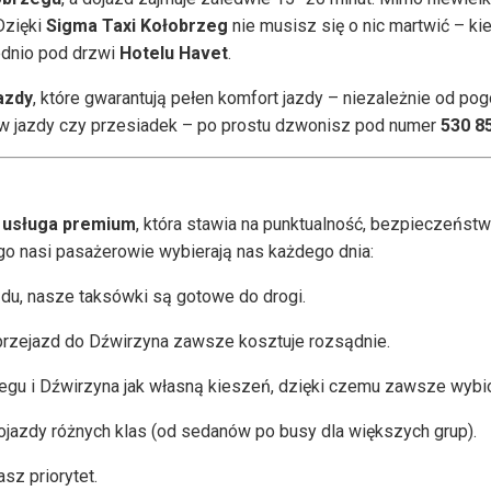
Dzięki
Sigma Taxi Kołobrzeg
nie musisz się o nic martwić – ki
ednio pod drzwi
Hotelu Havet
.
azdy
, które gwarantują pełen komfort jazdy – niezależnie od po
ów jazdy czy przesiadek – po prostu dzwonisz pod numer
530 8
o
usługa premium
, która stawia na punktualność, bezpieczeństw
ego nasi pasażerowie wybierają nas każdego dnia:
zdu, nasze taksówki są gotowe do drogi.
 przejazd do Dźwirzyna zawsze kosztuje rozsądnie.
egu i Dźwirzyna jak własną kieszeń, dzięki czemu zawsze wybio
jazdy różnych klas (od sedanów po busy dla większych grup).
sz priorytet.