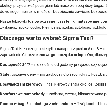
okolicy, przyjechałeś pociągiem lub masz ze sobą duży bagaż. 
dowolnego miejsca w mieście i bezpiecznie zawiezie bezpośr
Nasze taksówki to
nowoczesne, czyste i klimatyzowane poj
zyskujesz spokój ducha. Nie musisz szukać autobusu, rozkład
Dlaczego warto wybrać Sigma Taxi?
Sigma Taxi Kołobrzeg to nie tylko transport z punktu A do B – t
zapewnienie Ci
bezstresowego początku urlopu
. Oto, dlacz
Dostępność 24/7
– niezależnie od godziny przyjazdu czy odja
Stałe, uczciwe ceny
– nie zaskoczy Cię żaden ukryty koszt, a
Doświadczeni kierowcy
– nasi kierowcy znają okolice Kołobrz
Komfortowe samochody
– zadbane, czyste, klimatyzowane po
Pomoc w bagażu i obsługa z uśmiechem
– Twój komfort to na