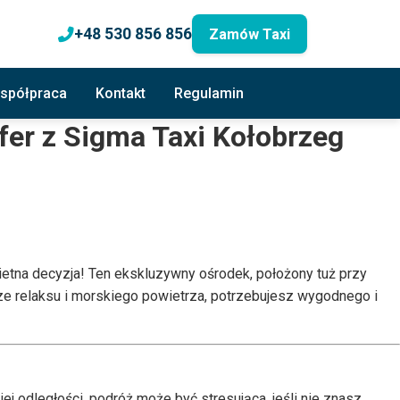
+48 530 856 856
Zamów Taxi
spółpraca
Kontakt
Regulamin
fer z Sigma Taxi Kołobrzeg
ietna decyzja! Ten ekskluzywny ośrodek, położony tuż przy
rze relaksu i morskiego powietrza, potrzebujesz wygodnego i
ej odległości, podróż może być stresująca, jeśli nie znasz