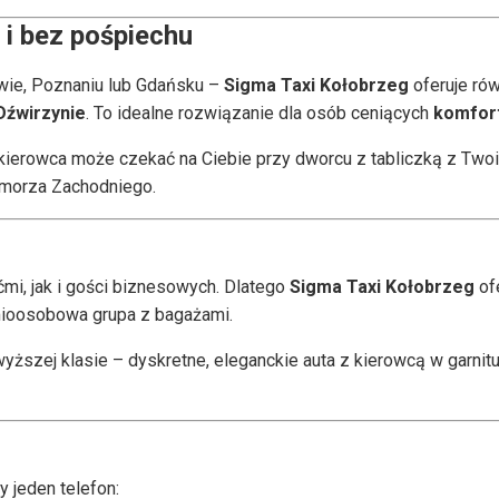
 i bez pośpiechu
owie, Poznaniu lub Gdańsku –
Sigma Taxi Kołobrzeg
oferuje ró
Dźwirzynie
. To idealne rozwiązanie dla osób ceniących
komfort
 kierowca może czekać na Ciebie przy dworcu z tabliczką z Tw
omorza Zachodniego.
ćmi, jak i gości biznesowych. Dlatego
Sigma Taxi Kołobrzeg
of
mioosobowa grupa z bagażami.
zej klasie – dyskretne, eleganckie auta z kierowcą w garniturz
y jeden telefon: