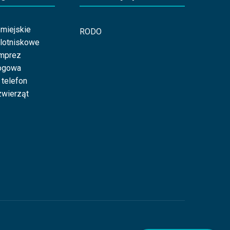
miejskie
RODO
 lotniskowe
imprez
ogowa
 telefon
wierząt