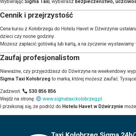
Wybierając
Sigma Taxi
, wybierasz
bezpieczeństwo, uczciwoś
Cennik i przejrzystość
Cena kursu z Kołobrzegu do Hotelu Havet w Dźwirzynie ustala
dzieci czy nocne godziny.
Możesz zapłacić gotówką lub kartą, a na życzenie wystawiamy
Zaufaj profesjonalistom
Nieważne, czy przyjeżdżasz do Dźwirzyna na weekendowy wypocz
Sigma Taxi Kołobrzeg
to marka, której możesz zaufać. Tysiąc
Zadzwoń:
530 856 856
Wejdź na stronę:
www.sigmataxi.kolobrzeg.pl
I przekonaj się, że podróż do
Hotelu Havet w Dźwirzynie
może 
Taxi Kołobrzeg Sigma 24h/7