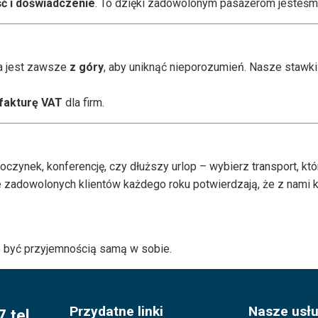
ć i doświadczenie
. To dzięki zadowolonym pasażerom jesteśmy 
na jest zawsze
z góry
, aby uniknąć nieporozumień. Nasze stawki
fakturę VAT
dla firm.
ynek, konferencję, czy dłuższy urlop – wybierz transport, któ
e zadowolonych klientów każdego roku potwierdzają, że z nami 
być przyjemnością samą w sobie.
Przydatne linki
Nasze usłu
 tel.