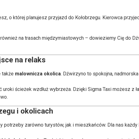
z, o której planujesz przyjazd do Kołobrzegu. Kierowca przyje
e również na trasach międzymiastowych – dowieziemy Cię do Dźw
jsce na relaks
e także
malownicza okolica
. Dźwirzyno to spokojna, nadmorsk
ć uroki ścieżek wzdłuż wybrzeża. Dzięki Sigma Taxi możesz z ła
owo.
zegu i okolicach
 potrzeby zarówno turystów, jak i mieszkańców. Dla nas każdy kl