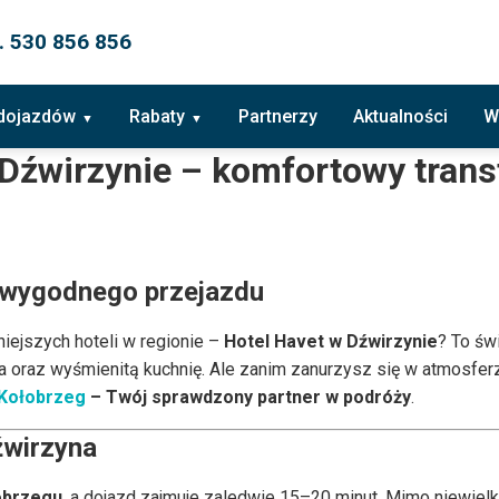
. 530 856 856
 dojazdów
Rabaty
Partnerzy
Aktualności
W
Dźwirzynie – komfortowy trans
d wygodnego przejazdu
iejszych hoteli w regionie –
Hotel Havet w Dźwirzynie
? To św
spa oraz wyśmienitą kuchnię. Ale zanim zanurzysz się w atmosfe
 Kołobrzeg
– Twój sprawdzony partner w podróży
.
źwirzyna
obrzegu
, a dojazd zajmuje zaledwie 15–20 minut. Mimo niewielki