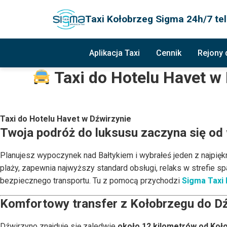
Taxi Kołobrzeg Sigma 24h/7 tel
Aplikacja Taxi
Cennik
Rejony
Taxi do Hotelu Havet w 
Taxi do Hotelu Havet w Dźwirzynie
Twoja podróż do luksusu zaczyna się o
Planujesz wypoczynek nad Bałtykiem i wybrałeś jeden z najpiękn
plaży, zapewnia najwyższy standard obsługi, relaks w strefie 
bezpiecznego transportu. Tu z pomocą przychodzi
Sigma Taxi
Komfortowy transfer z Kołobrzegu do D
Dźwirzyno znajduje się zaledwie
około 12 kilometrów od Koł