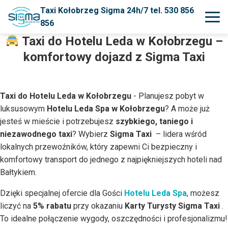
Taxi Kołobrzeg Sigma 24h/7 tel. 530 856
856
Taxi do Hotelu Leda w Kołobrzegu –
komfortowy dojazd z Sigma Taxi
Taxi do Hotelu Leda w Kołobrzegu
- Planujesz pobyt w
luksusowym
Hotelu Leda Spa w Kołobrzegu
? A może już
jesteś w mieście i potrzebujesz
szybkiego, taniego i
niezawodnego taxi
? Wybierz
Sigma Taxi
– lidera wśród
lokalnych przewoźników, który zapewni Ci bezpieczny i
komfortowy transport do jednego z najpiękniejszych hoteli nad
Bałtykiem.
Dzięki specjalnej ofercie dla Gości
Hotelu Leda Spa
, możesz
liczyć na
5% rabatu
przy okazaniu
Karty Turysty Sigma Taxi
.
To idealne połączenie wygody, oszczędności i profesjonalizmu!