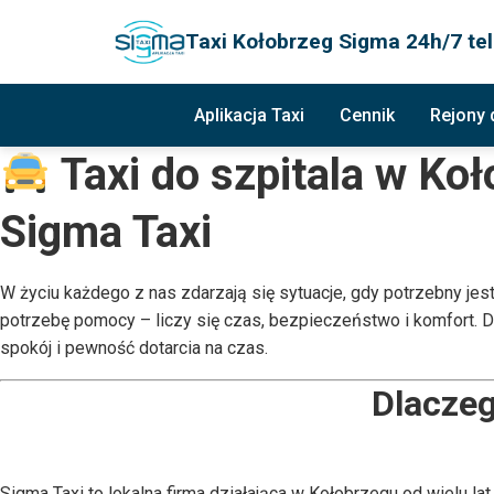
Taxi Kołobrzeg Sigma 24h/7 tel
Aplikacja Taxi
Cennik
Rejony
Taxi do szpitala w Ko
Sigma Taxi
W życiu każdego z nas zdarzają się sytuacje, gdy potrzebny jest
potrzebę pomocy – liczy się czas, bezpieczeństwo i komfort. 
spokój i pewność dotarcia na czas.
Dlaczeg
Sigma Taxi to lokalna firma działająca w Kołobrzegu od wielu l