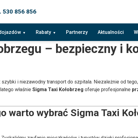
. 530 856 856
 dojazdów
Rabaty
Partnerzy
Aktualności
W
łobrzegu – bezpieczny i k
 szybki i niezawodny transport do szpitala. Niezależnie od tego,
Dlatego właśnie
Sigma Taxi Kołobrzeg
oferuje profesjonalne
pr
o warto wybrać Sigma Taxi Ko
at. Zyskaliśmy zaufanie mieszkańców i turystów dzięki profesjon