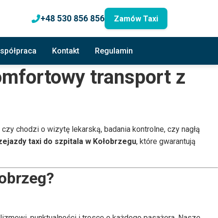
+48 530 856 856
Zamów Taxi
spółpraca
Kontakt
Regulamin
omfortowy transport z
 czy chodzi o wizytę lekarską, badania kontrolne, czy nagłą
zejazdy taxi do szpitala w Kołobrzegu
, które gwarantują
łobrzeg?
alizmowi, punktualności i trosce o każdego pasażera. Nasze