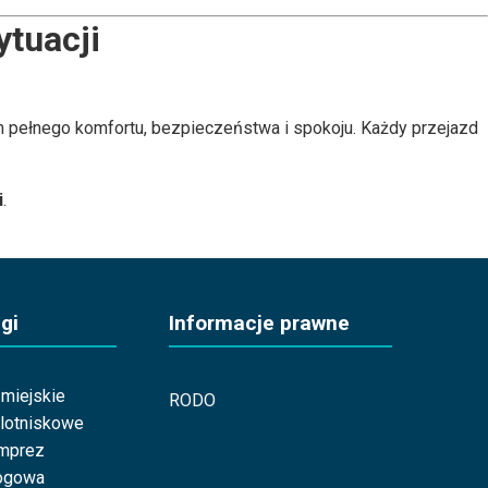
ytuacji
m pełnego komfortu, bezpieczeństwa i spokoju. Każdy przejazd
i
.
gi
Informacje prawne
miejskie
RODO
 lotniskowe
imprez
ogowa