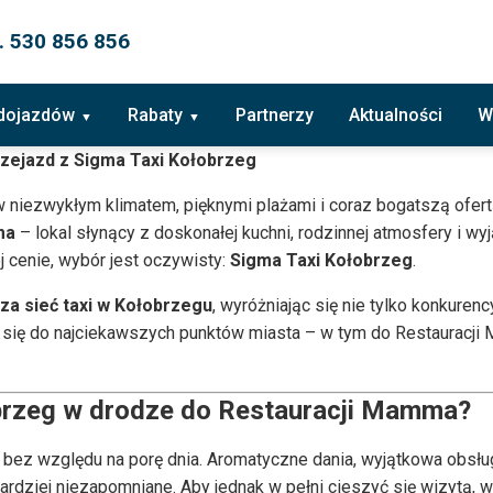
. 530 856 856
 dojazdów
Rabaty
Partnerzy
Aktualności
W
zejazd z Sigma Taxi Kołobrzeg
niezwykłym klimatem, pięknymi plażami i coraz bogatszą ofertą 
ma
– lokal słynący z doskonałej kuchni, rodzinnej atmosfery i w
 cenie, wybór jest oczywisty:
Sigma Taxi Kołobrzeg
.
sza sieć taxi w Kołobrzegu
, wyróżniając się nie tylko konkuren
ą się do najciekawszych punktów miasta – w tym do Restauracji
brzeg w drodze do Restauracji Mamma?
ez względu na porę dnia. Aromatyczne dania, wyjątkowa obsługa 
bardziej niezapomniane. Aby jednak w pełni cieszyć się wizytą,