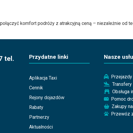
połączyć komfort podróży z atrakcyjną ceną – niezależnie od teg
Przydatne linki
Nasze usłu
 tel.
Przejazdy 
Aplikacja Taxi
Transfery
Cennik
Obsługa 
Rejony dojazdów
Pomoc dr
Zakupy na
Rabaty
Przewóz z
Partnerzy
Aktualności