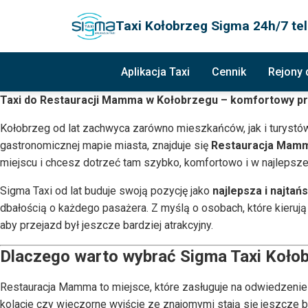
Taxi Kołobrzeg Sigma 24h/7 tel
Aplikacja Taxi
Cennik
Rejony
Taxi do Restauracji Mamma w Kołobrzegu – komfortowy pr
Kołobrzeg od lat zachwyca zarówno mieszkańców, jak i turystów 
gastronomicznej mapie miasta, znajduje się
Restauracja Mam
miejscu i chcesz dotrzeć tam szybko, komfortowo i w najlepszej
Sigma Taxi od lat buduje swoją pozycję jako
najlepsza i najtań
dbałością o każdego pasażera. Z myślą o osobach, które kieruj
aby przejazd był jeszcze bardziej atrakcyjny.
Dlaczego warto wybrać Sigma Taxi Koło
Restauracja Mamma to miejsce, które zasługuje na odwiedzenie b
kolacje czy wieczorne wyjście ze znajomymi stają się jeszcze 