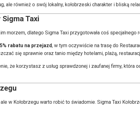
g, ale również o swój lokalny, kołobrzeski charakter i bliską rel
y Sigma Taxi
kim morzem, dlatego Sigma Taxi przygotowała coś specjalnego r
5% rabatu na przejazd
, w tym oczywiście na trasę do Restaur
czać się sprawnie oraz tanio między hotelami, plażą, restauracja
enie, że korzystasz z usług sprawdzonej i zaufanej firmy, która o
rzegu
ale w Kołobrzegu warto robić to świadomie. Sigma Taxi Kołobr