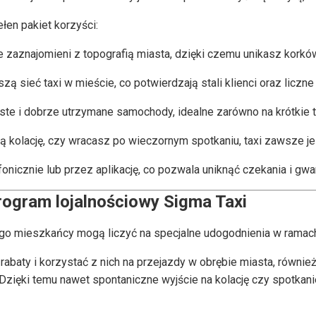
łen pakiet korzyści:
 zaznajomieni z topografią miasta, dzięki czemu unikasz korkó
szą sieć taxi w mieście, co potwierdzają stali klienci oraz liczn
te i dobrze utrzymane samochody, idealne zarówno na krótkie tra
ą kolację, czy wracasz po wieczornym spotkaniu, taxi zawsze je
cznie lub przez aplikację, co pozwala uniknąć czekania i gwara
ogram lojalnościowy Sigma Taxi
tego mieszkańcy mogą liczyć na specjalne udogodnienia w rama
 rabaty i korzystać z nich na przejazdy w obrębie miasta, równie
 Dzięki temu nawet spontaniczne wyjście na kolację czy spotka