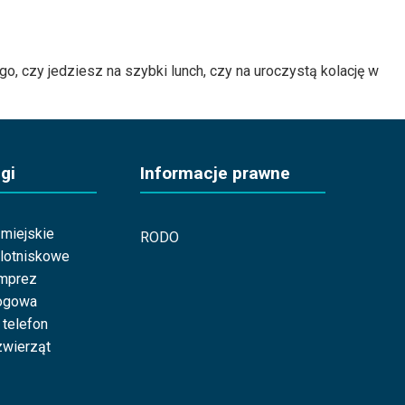
o, czy jedziesz na szybki lunch, czy na uroczystą kolację w
gi
Informacje prawne
miejskie
RODO
 lotniskowe
imprez
ogowa
 telefon
wierząt