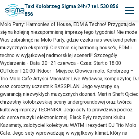
Taxi Kołobrzeg Sigma 24h/7 tel. 530 856
856
Molo Party: Harmonies of House, EDM & Techno! Przygotujcie
się na kolejną niezapomnianą imprezę tego tygodnia! Nie może
Was zabraknąć na Molo Party, gdzie czeka nas weekend pełen
muzycznych eksplozji. Cieszcie się harmonią house'u, EDM i
techno w wyjątkowej nadmorskiej scenerii! Szczegóły
Wydarzenia - Data: 20–21 czerwca - Czas: Start o 18:00
OUTdoor | 20:00 INdoor - Miejsce: Głowica molo, Kołobrzeg –
Trio Molo Cafe Artyści Macaster Live Wydawca, kompozytor, DJ
oraz coroczny uczestnik BASSPLAN. Jego występy są
gwarancją niezwykłych muzycznych doznań. Martin Shaft Ojciec
chrzestny kołobrzeskiej sceny undergroundowej oraz twórca
kultowej imprezy TECHNIKA. Jego sety to prawdziwa podróż
do serca muzyki elektronicznej. Black Były rezydent klubu
Kazamaty, założyciel kolektywu WATM i rezydent DJ Trio Molo
Cafe. Jego sety wprowadzają w wyjątkowy klimat, który na