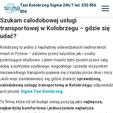
Taxi Kołobrzeg Sigma 24h/7 tel. 530 856
856
Szukam całodobowej usługi
transportowej w Kołobrzegu – gdzie się
udać?
Kołobrzeg to jedno z najchętniej odwiedzanych nadmorskich
miast w Polsce – zarówno przez turystów, jak i osoby
podróżujące służbowo. Latem miasto tętni życiem przez całą
dobę, a potrzeba szybkiego, wygodnego i przede wszystkim
niezawodnego transportu pojawia się o każdej porze dnia i nocy.
Jeśli więc zastanawiasz się, gdzie znaleźć
sprawdzoną,
całodobową usługę transportową w Kołobrzegu
, odpowiedź
jest prosta:
Sigma Taxi Kołobrzeg
.
To firma, która od lat buduje swoją pozycję jako
najlepsza,
najbardziej komfortowa i jednocześnie najtańsza