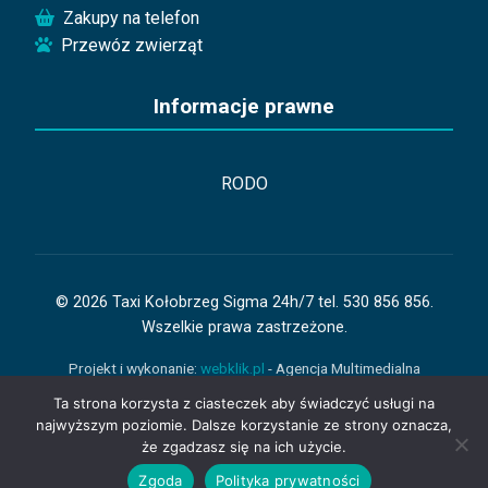
Zakupy na telefon
Przewóz zwierząt
Informacje prawne
RODO
© 2026 Taxi Kołobrzeg Sigma 24h/7 tel. 530 856 856.
Wszelkie prawa zastrzeżone.
Projekt i wykonanie:
webklik.pl
- Agencja Multimedialna
Kołobrzeg
Ta strona korzysta z ciasteczek aby świadczyć usługi na
najwyższym poziomie. Dalsze korzystanie ze strony oznacza,
Licencjonowane taxi
że zgadzasz się na ich użycie.
Bezpieczne przejazdy
Zamów Taxi
Zgoda
Polityka prywatności
Dostępne 24/7