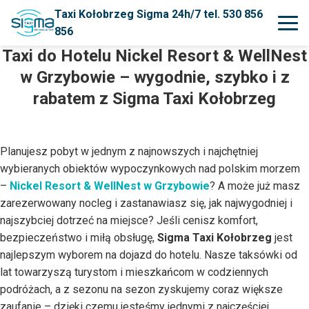
Taxi Kołobrzeg Sigma 24h/7 tel. 530 856
856
Taxi do Hotelu
Nickel Resort & WellNest
w Grzybowie – wygodnie, szybko i z
rabatem z Sigma Taxi Kołobrzeg
Planujesz pobyt w jednym z najnowszych i najchętniej
wybieranych obiektów wypoczynkowych nad polskim morzem
–
Nickel Resort & WellNest w Grzybowie
? A może już masz
zarezerwowany nocleg i zastanawiasz się, jak najwygodniej i
najszybciej dotrzeć na miejsce? Jeśli cenisz komfort,
bezpieczeństwo i miłą obsługę,
Sigma Taxi Kołobrzeg
jest
najlepszym wyborem na dojazd do hotelu. Nasze taksówki od
lat towarzyszą turystom i mieszkańcom w codziennych
podróżach, a z sezonu na sezon zyskujemy coraz większe
zaufanie – dzięki czemu jesteśmy jednymi z najczęściej