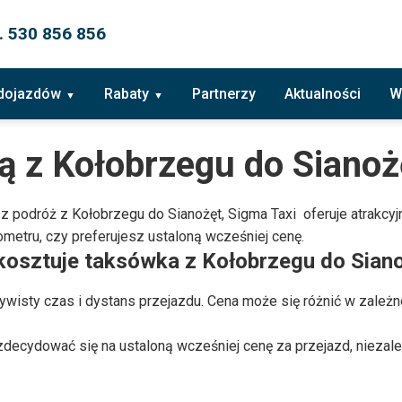
. 530 856 856
 dojazdów
Rabaty
Partnerzy
Aktualności
W
ą z Kołobrzegu do Sianoż
esz podróż z Kołobrzegu do Sianożęt, Sigma Taxi oferuje atrakc
metru, czy preferujesz ustaloną wcześniej cenę.
osztuje taksówka z Kołobrzegu do Sianożę
zywisty czas i dystans przejazdu. Cena może się różnić w zale
ecydować się na ustaloną wcześniej cenę za przejazd, niezależ