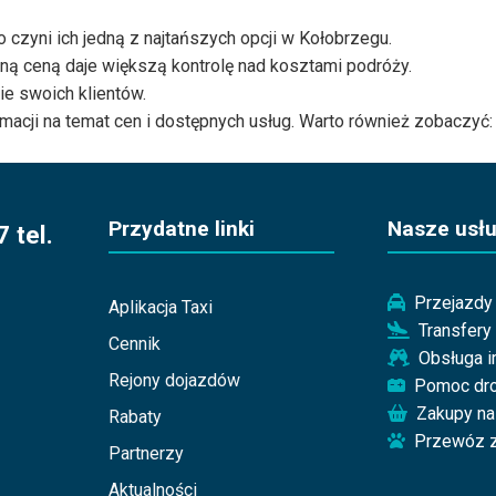
 czyni ich jedną z najtańszych opcji w Kołobrzegu.
ą ceną daje większą kontrolę nad kosztami podróży.
ie swoich klientów.
macji na temat cen i dostępnych usług.
Warto również zobaczyć: 
Przydatne linki
Nasze usłu
 tel.
Przejazdy 
Aplikacja Taxi
Transfery
Cennik
Obsługa 
Rejony dojazdów
Pomoc dr
Zakupy na
Rabaty
Przewóz z
Partnerzy
Aktualności