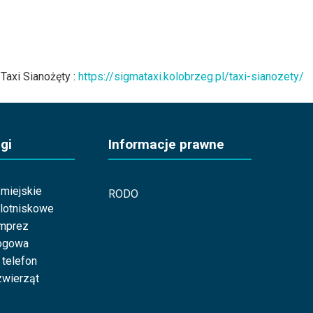
Taxi Sianożęty :
https://sigmataxi.kolobrzeg.pl/taxi-sianozety/
gi
Informacje prawne
miejskie
RODO
 lotniskowe
imprez
ogowa
 telefon
wierząt