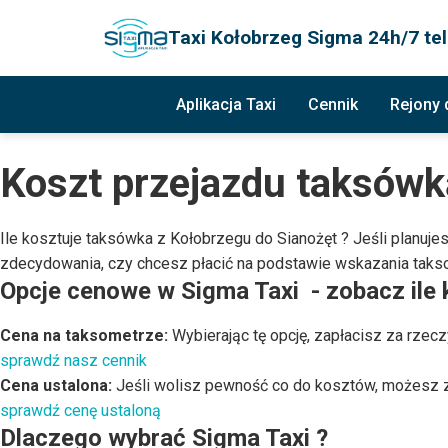
Taxi Kołobrzeg Sigma 24h/7 tel
Aplikacja Taxi
Cennik
Rejony
Koszt przejazdu taksówk
Ile kosztuje taksówka z Kołobrzegu do Sianożęt ? Jeśli planuj
zdecydowania, czy chcesz płacić na podstawie wskazania takso
Opcje cenowe w Sigma Taxi - zobacz ile k
Cena na taksometrze
:
Wybierając tę opcję, zapłacisz za rzec
sprawdź nasz cennik
Cena ustalona
:
Jeśli wolisz pewność co do kosztów, możesz zd
sprawdź cenę ustaloną
Dlaczego wybrać Sigma Taxi ?