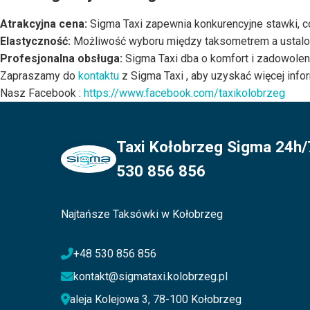
Atrakcyjna cena
:
Sigma Taxi zapewnia konkurencyjne stawki, co
Elastyczność
:
Możliwość wyboru między taksometrem a ustalon
Profesjonalna obsługa
:
Sigma Taxi dba o komfort i zadowolen
Zapraszamy do
kontaktu
z Sigma Taxi , aby uzyskać więcej infor
Nasz Facebook :
https://www.facebook.com/taxikolobrzeg
Taxi Kołobrzeg Sigma 24h/7
530 856 856
Najtańsze Taksówki w Kołobrzeg
+48 530 856 856
kontakt@sigmataxi.kolobrzeg.pl
aleja Kolejowa 3, 78-100 Kołobrzeg