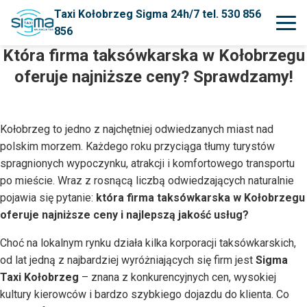
Taxi Kołobrzeg Sigma 24h/7 tel. 530 856
856
Która firma taksówkarska w Kołobrzegu
oferuje najniższe ceny? Sprawdzamy!
Kołobrzeg to jedno z najchętniej odwiedzanych miast nad
polskim morzem. Każdego roku przyciąga tłumy turystów
spragnionych wypoczynku, atrakcji i komfortowego transportu
po mieście. Wraz z rosnącą liczbą odwiedzających naturalnie
pojawia się pytanie:
która firma taksówkarska w Kołobrzegu
oferuje najniższe ceny i najlepszą jakość usług?
Choć na lokalnym rynku działa kilka korporacji taksówkarskich,
od lat jedną z najbardziej wyróżniających się firm jest
Sigma
Taxi Kołobrzeg
– znana z konkurencyjnych cen, wysokiej
kultury kierowców i bardzo szybkiego dojazdu do klienta. Co