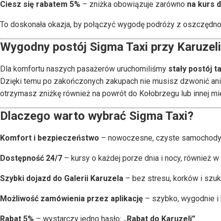
Ciesz się rabatem 5%
– zniżka obowiązuje zarówno
na kurs d
To doskonała okazja, by połączyć wygodę podróży z oszczędno
Wygodny postój Sigma Taxi przy Karuzeli
Dla komfortu naszych pasażerów uruchomiliśmy
stały postój 
Dzięki temu po zakończonych zakupach nie musisz dzwonić an
otrzymasz zniżkę również na powrót do Kołobrzegu lub innej mi
Dlaczego warto wybrać Sigma Taxi?
Komfort i bezpieczeństwo
– nowoczesne, czyste samochody 
Dostępność 24/7
– kursy o każdej porze dnia i nocy, również w
Szybki dojazd do Galerii Karuzela
– bez stresu, korków i szu
Możliwość zamówienia przez aplikację
– szybko, wygodnie i 
Rabat 5%
– wystarczy jedno hasło:
„Rabat do Karuzeli”
.