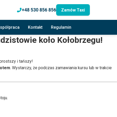
+48 530 856 856
Zamów Taxi
spółpraca
Kontakt
Regulamin
udzistowie koło Kołobrzegu!
prostszy i tańszy!
rotem
. Wystarczy, że podczas zamawiania kursu lub w trakcie
toju.