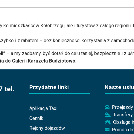
ylko mieszkańców Kołobrzegu, ale i turystów z całego regionu. Lic
ybko i z rabatem – bez konieczności korzystania z samochodu 
li”
– a my zadbamy, byś dotarł do celu taniej, bezpiecznie i z u
a do Galerii Karuzela Budzistowo
.
Przydatne linki
Nasze usłu
 tel.
Przejazdy 
Aplikacja Taxi
Transfery
Cennik
Obsługa 
Rejony dojazdów
Pomoc dr