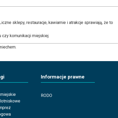
zne sklepy, restauracje, kawiarnie i atrakcje sprawiają, że to
czy komunikacji miejskiej.
śmiechem.
gi
Informacje prawne
miejskie
RODO
 lotniskowe
imprez
ogowa