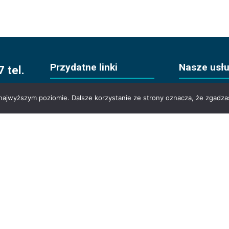
Przydatne linki
Nasze usłu
 tel.
 najwyższym poziomie. Dalsze korzystanie ze strony oznacza, że zgadzas
Przejazdy 
Aplikacja Taxi
Transfery
Cennik
Obsługa 
Rejony dojazdów
Pomoc dr
Zakupy na
Rabaty
Przewóz z
Partnerzy
Aktualności
Współpraca
Kontakt