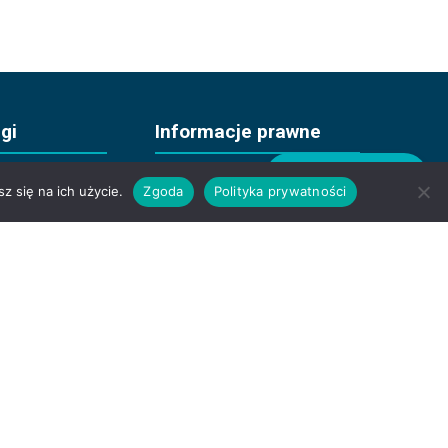
gi
Informacje prawne
Zamów Taxi
z się na ich użycie.
Zgoda
Polityka prywatności
miejskie
RODO
 lotniskowe
imprez
ogowa
 telefon
wierząt