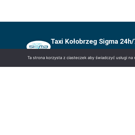
Taxi Kołobrzeg Sigma 24h/7
530 856 856
Ta strona korzysta z ciasteczek aby świadczyć usługi na
Najtańsze Taksówki w Kołobrzeg
+48 530 856 856
kontakt@sigmataxi.kolobrzeg.pl
aleja Kolejowa 3, 78-100 Kołobrzeg