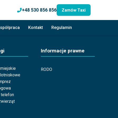
+48 530 856 856
Zamów Taxi
spółpraca
Kontakt
Regulamin
gi
Informacje prawne
miejskie
RODO
 lotniskowe
imprez
ogowa
 telefon
wierząt