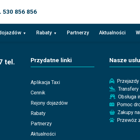
. 530 856 856
 dojazdów
Rabaty
Partnerzy
Aktualności
W
Przydatne linki
Nasze usłu
 tel.
Przejazdy 
Aplikacja Taxi
Transfery
Cennik
Obsługa 
Rejony dojazdów
Pomoc dr
Zakupy na
Rabaty
Przewóz z
Partnerzy
Aktualności