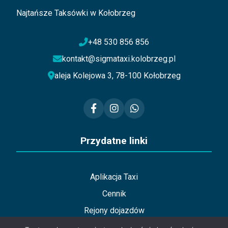
Najtańsze Taksówki w Kołobrzeg
+48 530 856 856
kontakt@sigmataxi.kolobrzeg.pl
aleja Kolejowa 3, 78-100 Kołobrzeg
Przydatne linki
Aplikacja Taxi
Cennik
Rejony dojazdów
Rabaty