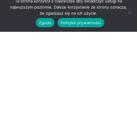
Ta strona korzysta z ciasteczek aby świadczyć usługi na
najwyższym poziomie. Dalsze korzystanie ze strony oznacza,
Partnerzy
że zgadzasz się na ich użycie.
Zamów Taxi
Aktualności
Zgoda
Polityka prywatności
Współpraca
Kontakt
Regulamin
Nasze usługi
Przejazdy miejskie
Transfery lotniskowe
Obsługa imprez
Pomoc drogowa
Zakupy na telefon
Przewóz zwierząt